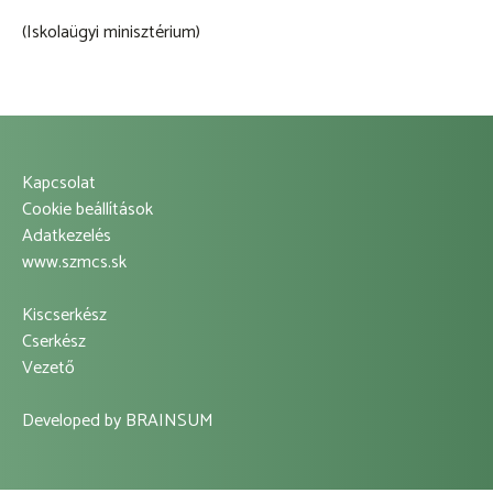
(Iskolaügyi minisztérium)
Kapcsolat
Footer
Cookie beállítások
Adatkezelés
Left
www.szmcs.sk
Menu
Kiscserkész
Footer
Cserkész
Vezető
Center
Menu
Developed by
BRAINSUM