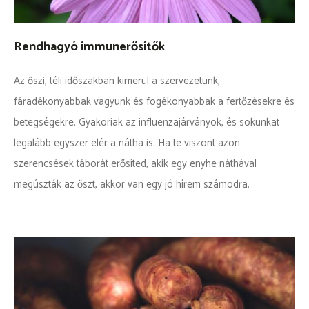
Rendhagyó immunerősítők
Az őszi, téli időszakban kimerül a szervezetünk,
fáradékonyabbak vagyunk és fogékonyabbak a fertőzésekre és
betegségekre. Gyakoriak az influenzajárványok, és sokunkat
legalább egyszer elér a nátha is. Ha te viszont azon
szerencsések táborát erősíted, akik egy enyhe náthával
megúszták az őszt, akkor van egy jó hírem számodra.