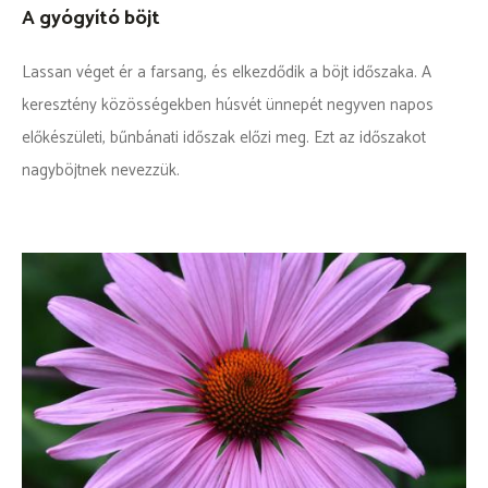
A gyógyító böjt
Lassan véget ér a farsang, és elkezdődik a böjt időszaka. A
keresztény közösségekben húsvét ünnepét negyven napos
előkészületi, bűnbánati időszak előzi meg. Ezt az időszakot
nagyböjtnek nevezzük.