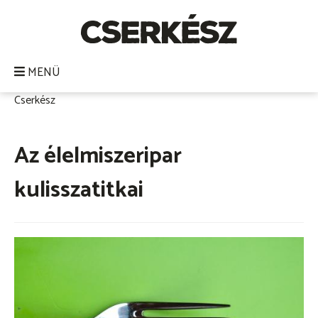
Ugrás
a
tartalomra
MENÜ
Cserkész
Morzsa
Az élelmiszeripar
kulisszatitkai