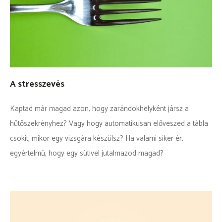
KEZDŐLAP
KISCSERKÉSZ
CSERKÉSZ
A stresszevés
VEZETŐ
Kaptad már magad azon, hogy zarándokhelyként jársz a
Kapcsolat
hűtőszekrényhez? Vagy hogy automatikusan előveszed a tábla
csokit, mikor egy vizsgára készülsz? Ha valami siker ér,
szmcs.sk
egyértelmű, hogy egy sütivel jutalmazod magad?