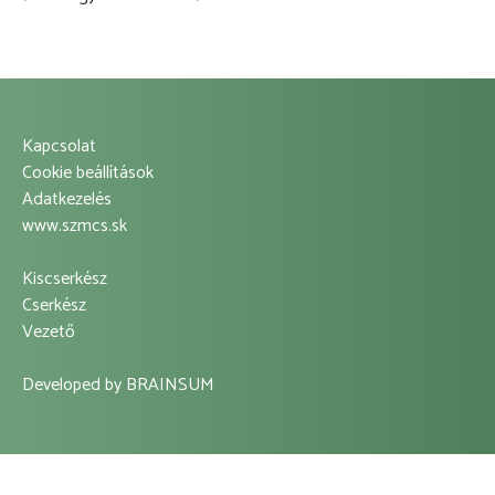
Kapcsolat
Footer
Cookie beállítások
Adatkezelés
Left
www.szmcs.sk
Menu
Kiscserkész
Footer
Cserkész
Vezető
Center
Menu
Developed by
BRAINSUM