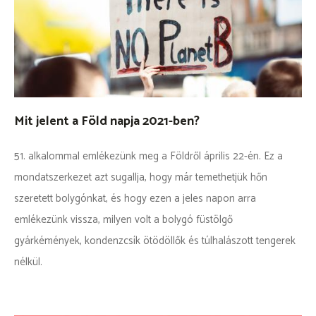
Mit jelent a Föld napja 2021-ben?
51. alkalommal emlékezünk meg a Földről április 22-én. Ez a
mondatszerkezet azt sugallja, hogy már temethetjük hőn
szeretett bolygónkat, és hogy ezen a jeles napon arra
emlékezünk vissza, milyen volt a bolygó füstölgő
gyárkémények, kondenzcsík ötödöllők és túlhalászott tengerek
nélkül.