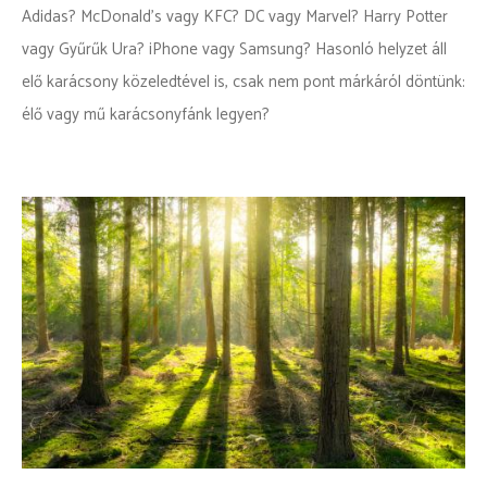
Adidas? McDonald’s vagy KFC? DC vagy Marvel? Harry Potter
vagy Gyűrűk Ura? iPhone vagy Samsung? Hasonló helyzet áll
elő karácsony közeledtével is, csak nem pont márkáról döntünk:
élő vagy mű karácsonyfánk legyen?