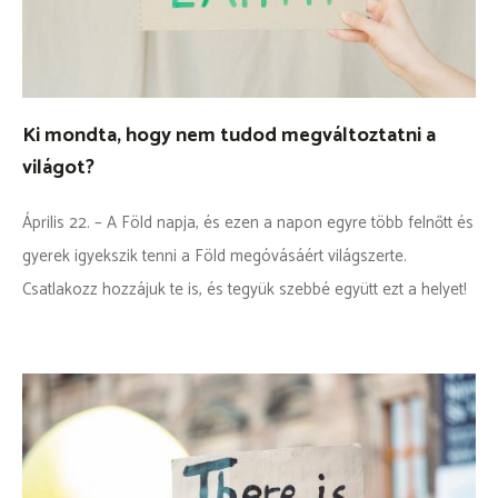
KEZDŐLAP
KISCSERKÉSZ
Ki mondta, hogy nem tudod megváltoztatni a
CSERKÉSZ
világot?
VEZETŐ
Április 22. – A Föld napja, és ezen a napon egyre több felnőtt és
gyerek igyekszik tenni a Föld megóvásáért világszerte.
Kapcsolat
Csatlakozz hozzájuk te is, és tegyük szebbé együtt ezt a helyet!
szmcs.sk