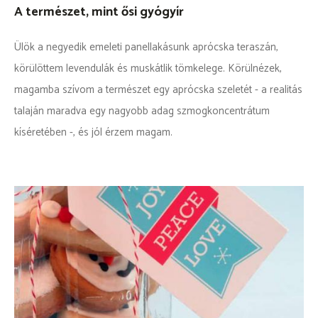
A természet, mint ősi gyógyír
Ülök a negyedik emeleti panellakásunk aprócska teraszán,
körülöttem levendulák és muskátlik tömkelege. Körülnézek,
magamba szívom a természet egy aprócska szeletét - a realitás
talaján maradva egy nagyobb adag szmogkoncentrátum
kíséretében -, és jól érzem magam.