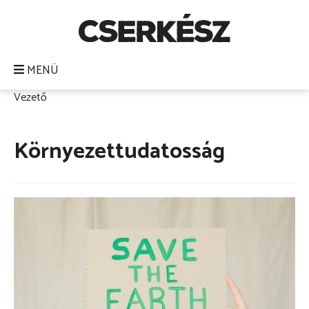
Ugrás
a
tartalomra
MENÜ
Vezető
Morzsa
Környezettudatosság