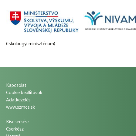
(Iskolaügyi minisztérium)
Kapcsolat
Footer
Cookie beállítások
Adatkezelés
Left
www.szmcs.sk
Menu
Kiscserkész
Footer
Cserkész