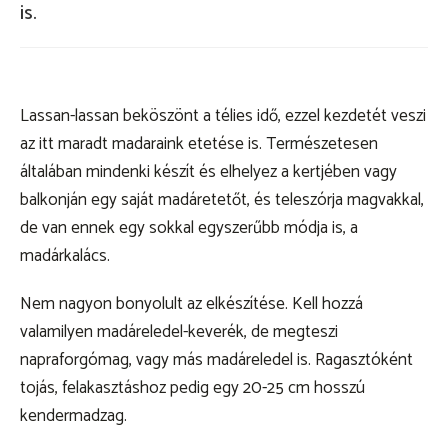
is.
KEZDŐLAP
KISCSERKÉSZ
Lassan-lassan beköszönt a télies idő, ezzel kezdetét veszi
CSERKÉSZ
az itt maradt madaraink etetése is. Természetesen
általában mindenki készít és elhelyez a kertjében vagy
VEZETŐ
balkonján egy saját madáretetőt, és teleszórja magvakkal,
de van ennek egy sokkal egyszerűbb módja is, a
Kapcsolat
madárkalács.
szmcs.sk
Nem nagyon bonyolult az elkészítése. Kell hozzá
valamilyen madáreledel-keverék, de megteszi
napraforgómag, vagy más madáreledel is. Ragasztóként
tojás, felakasztáshoz pedig egy 20-25 cm hosszú
kendermadzag.