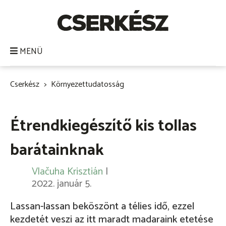
Ugrás
a
tartalomra
MENÜ
Cserkész
Környezettudatosság
Morzsa
Étrendkiegészítő kis tollas
barátainknak
Vlačuha Krisztián
|
2022. január 5.
Lassan-lassan beköszönt a télies idő, ezzel
kezdetét veszi az itt maradt madaraink etetése