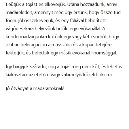
Leütjük a tojást és elkeverjük. Utána hozzáadunk, annyi
madáreledelt, amennyit még úgy érzünk, hogy össze tud
fogni. Jól összekeverjük, és egy fóliával beborított
vágódeszkára helyezünk belőle egy evőkanállal. A
kendermadzagunkra kötünk egy vagy két csomót, hogy
jobban beleragadjon a masszába és a kupac tetejére
fektetjük, és befedjük egy másik evőkanál finomsággal.
Így hagyjuk száradni, míg a tojás meg nem köt, és lehet is
kiakasztani az etetőre vagy valamelyik közeli bokorra.
Jó étvágyat a madaraitoknak!