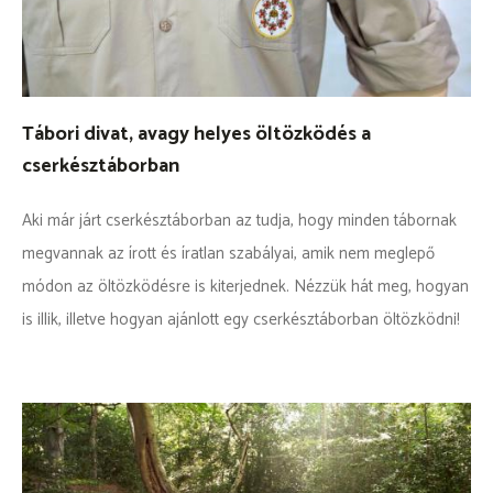
KEZDŐLAP
KISCSERKÉSZ
Tábori divat, avagy helyes öltözködés a
CSERKÉSZ
cserkésztáborban
VEZETŐ
Aki már járt cserkésztáborban az tudja, hogy minden tábornak
megvannak az írott és íratlan szabályai, amik nem meglepő
Kapcsolat
módon az öltözködésre is kiterjednek. Nézzük hát meg, hogyan
szmcs.sk
is illik, illetve hogyan ajánlott egy cserkésztáborban öltözködni!