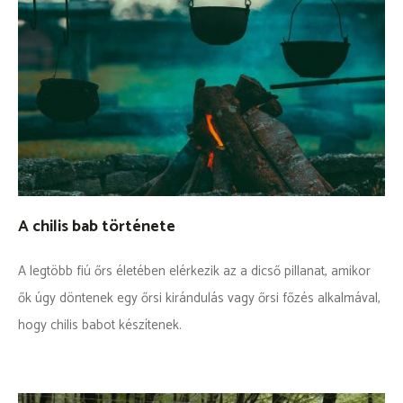
A chilis bab története
A legtöbb fiú őrs életében elérkezik az a dicső pillanat, amikor
ők úgy döntenek egy őrsi kirándulás vagy őrsi főzés alkalmával,
hogy chilis babot készítenek.