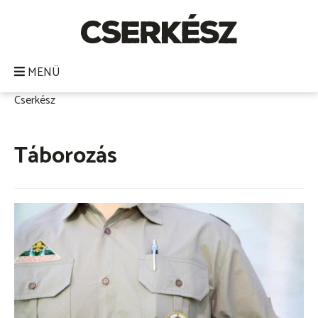
Ugrás
a
tartalomra
MENÜ
Cserkész
Morzsa
Táborozás