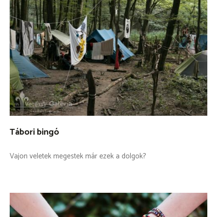
Tábori bingó
Vajon veletek megestek már ezek a dolgok?