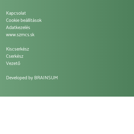
Kapcsolat
Footer
Cookie beállítások
Adatkezelés
Left
www.szmcs.sk
Menu
Kiscserkész
Footer
Cserkész
Vezető
Center
Menu
Developed by
BRAINSUM