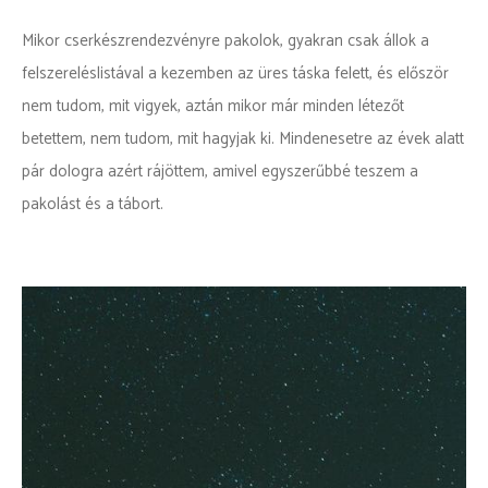
Mikor cserkészrendezvényre pakolok, gyakran csak állok a
felszereléslistával a kezemben az üres táska felett, és először
nem tudom, mit vigyek, aztán mikor már minden létezőt
betettem, nem tudom, mit hagyjak ki. Mindenesetre az évek alatt
pár dologra azért rájöttem, amivel egyszerűbbé teszem a
pakolást és a tábort.