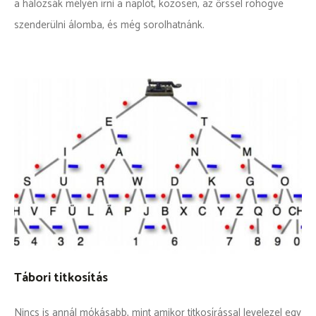
a hálózsák mélyén írni a naplót, közösen, az őrssel röhögve
szenderülni álomba, és még sorolhatnánk.
Tábori titkosítás
Nincs is annál mókásabb, mint amikor titkosírással levelezel egy