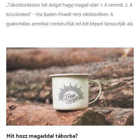
„Táborbontáskor két dolgot hagyj magad után: 1. A semmit; 2. A
köszöneted” – írta Baden-Powell 1919 októberében. A
gyakorlatias amerikai cserkészfiúk ezt két képpel támasztják alá.
Mit hozz magaddal táborba?