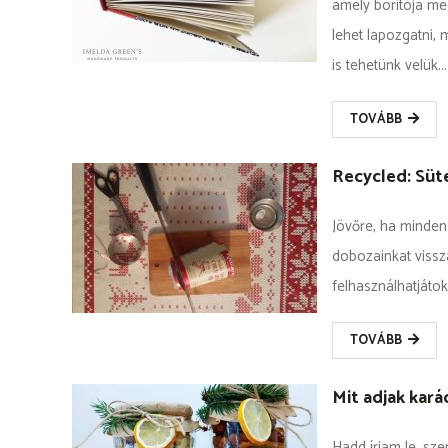
amely borítója me
lehet lapozgatni,
is tehetünk velük...
TOVÁBB
Recycled: Sü
Jövőre, ha minden
dobozainkat vissza
felhasználhatjátok
TOVÁBB
Mit adjak kará
Hadd írjam le, sze