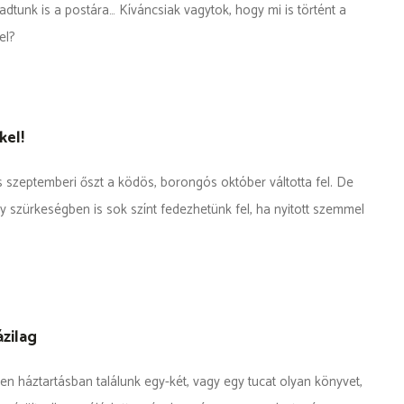
dtunk is a postára… Kíváncsiak vagytok, hogy mi is történt a
kel?
kel!
s szeptemberi őszt a ködös, borongós október váltotta fel. De
y szürkeségben is sok színt fedezhetünk fel, ha nyitott szemmel
zilag
en háztartásban találunk egy-két, vagy egy tucat olyan könyvet,