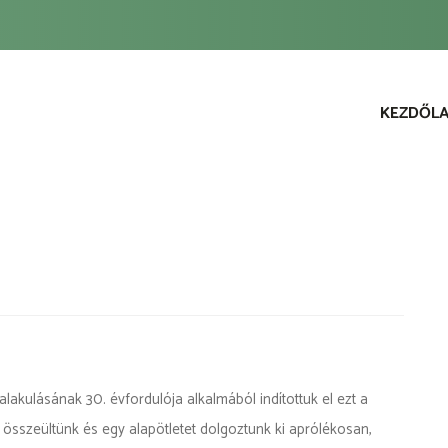
KEZDŐL
About
menu
lakulásának 30. évfordulója alkalmából indítottuk el ezt a
 összeültünk és egy alapötletet dolgoztunk ki aprólékosan,