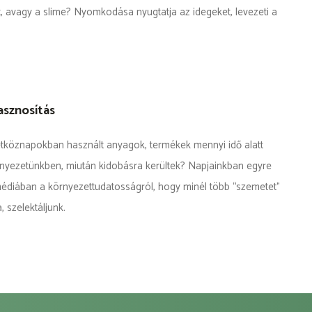
t, avagy a slime? Nyomkodása nyugtatja az idegeket, levezeti a
asznosítás
tköznapokban használt anyagok, termékek mennyi idő alatt
nyezetünkben, miután kidobásra kerültek? Napjainkban egyre
médiában a környezettudatosságról, hogy minél több “szemetet”
, szelektáljunk.