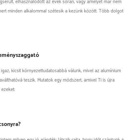
gsérült, elhasználódott az évek során, vagy amelyet már nem
 mert minden alkalommal szétesik a kezünk között. Több dolgot
teményszaggató
 igaz, kicsit környezettudatosabbá válunk, mivel az alumínium
válthatóvá teszik. Mutatok egy módszert, amivel Ti is újra
 ezeket:
csonyra?
rintem milyen egy jó ajándék: látszik rajta, hogy időt szántunk a