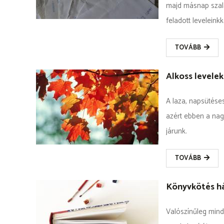
majd másnap szala
feladott leveleink
TOVÁBB
Alkoss levelek
A laza, napsütése
azért ebben a nag
járunk.
TOVÁBB
Könyvkötés há
Valószínűleg mind