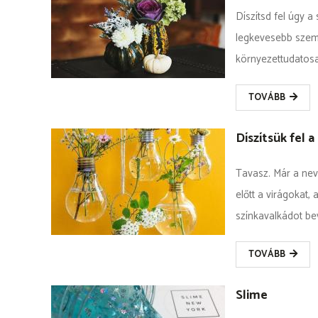
Díszítsd fel úgy 
legkevesebb szeme
környezettudatosab
TOVÁBB
Díszítsük fel a
Tavasz. Már a neve 
előtt a virágokat,
színkavalkádot bev
TOVÁBB
Slime