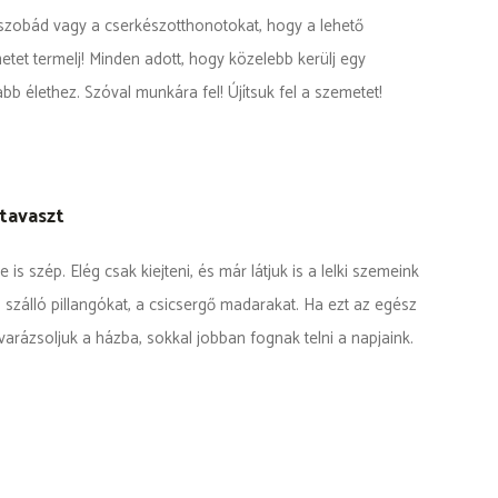
a szobád vagy a cserkészotthonotokat, hogy a lehető
tet termelj! Minden adott, hogy közelebb kerülj egy
b élethez. Szóval munkára fel! Újítsuk fel a szemetet!
 tavaszt
is szép. Elég csak kiejteni, és már látjuk is a lelki szemeink
 a szálló pillangókat, a csicsergő madarakat. Ha ezt az egész
arázsoljuk a házba, sokkal jobban fognak telni a napjaink.