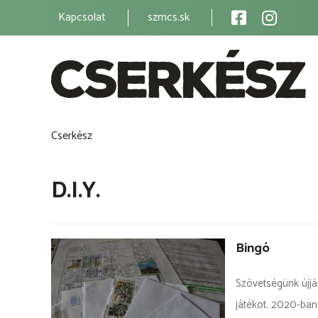
Ugrás
Kapcsolat
szmcs.sk
Main
a
tartalomra
navigation
Cserkész
Morzsa
D.I.Y.
Bingó
Szövetségünk újjáa
játékot. 2020-ban