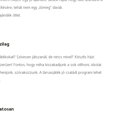
szítésére, tehát nem egy „tömeg" darab.
jándék ötlet.
zilag
átékokat? Szívesen játszanál, de nincs mivel? Készíts házi
zerűen! Fontos, hogy néha kiszakadjunk a sok otthoni, iskolai
ihenjünk, szórakozzunk. A társasjáték jó családi program lehet
.
atosan