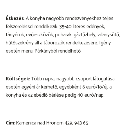
Étkezés
: A konyha nagyobb rendezvényekhez teljes
felszereléssel rendelkezik: 35-40 literes edények,
tányérok, evőeszközök, poharak; gáztűzhely, villanysütő,
hűtőszekrény áll a táborozók rendelkezésére. Igény
esetén menü Párkányból rendelhető.
Költségek
: Több napra, nagyobb csoport látogatása
esetén egyéni ár kérhető, egyébként 6 euró/fő/éj, a
konyha és az ebédlő bérlése pedig 40 euró/nap.
Cím
: Kamenica nad Hronom 429, 943 65