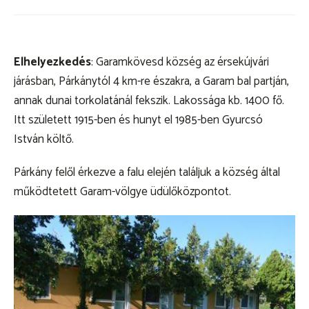
KEZDŐLAP
Elhelyezkedés
: Garamkövesd község az érsekújvári
KISCSERKÉSZ
járásban, Párkánytól 4 km-re északra, a Garam bal partján,
CSERKÉSZ
annak dunai torkolatánál fekszik. Lakossága kb. 1400 fő.
Itt született 1915-ben és hunyt el 1985-ben Gyurcsó
VEZETŐ
István költő.
Kapcsolat
Párkány felől érkezve a falu elején találjuk a község által
működtetett Garam-völgye üdülőközpontot.
szmcs.sk