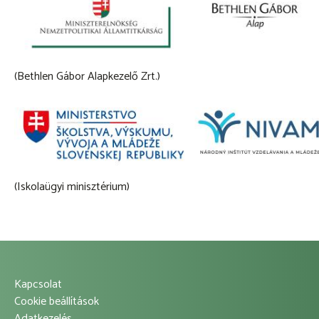
(Bethlen Gábor Alapkezelő Zrt.)
(Iskolaügyi minisztérium)
Kapcsolat
Footer
Cookie beállítások
Adatkezelés