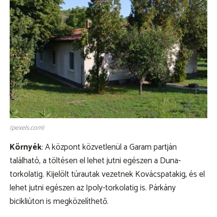
(pexels.com)
Környék
: A központ közvetlenül a Garam partján
található, a töltésen el lehet jutni egészen a Duna-
torkolatig. Kijelölt túrautak vezetnek Kovácspatakig, és el
lehet jutni egészen az Ipoly-torkolatig is. Párkány
bicikliúton is megközelíthető.