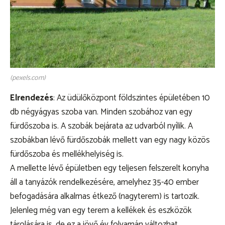
(pexels.com)
Elrendezés
: Az üdülőközpont földszintes épületében 10
db négyágyas szoba van. Minden szobához van egy
fürdőszoba is. A szobák bejárata az udvarból nyílik. A
szobákban lévő fürdőszobák mellett van egy nagy közös
fürdőszoba és mellékhelyiség is.
A mellette lévő épületben egy teljesen felszerelt konyha
áll a tanyázók rendelkezésére, amelyhez 35-40 ember
befogadására alkalmas étkező (nagyterem) is tartozik.
Jelenleg még van egy terem a kellékek és eszközök
tárolására is, de ez a jövő év folyamán változhat.