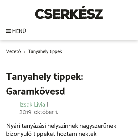
Ugrás
a
tartalomra
MENÜ
Vezető
Tanyahely tippek
Morzsa
Tanyahely tippek:
Garamkövesd
Izsák Lívia
|
2019. október 1.
Nyári tanyázási helyszínnek nagyszerűnek
bizonyuló tippeket hoztam nektek.