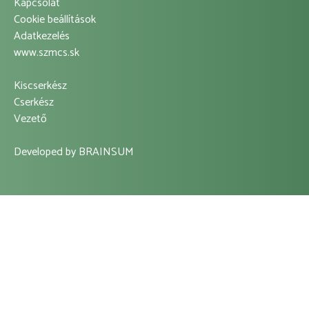
Kapcsolat
Footer
Cookie beállítások
Adatkezelés
Left
www.szmcs.sk
Menu
Kiscserkész
Footer
Cserkész
Vezető
Center
Menu
Developed by
BRAINSUM