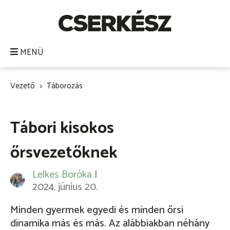
Ugrás
a
tartalomra
MENÜ
Vezető
Táborozás
Morzsa
Tábori kisokos
őrsvezetőknek
Lelkes Boróka
|
2024. június 20.
Minden gyermek egyedi és minden őrsi
dinamika más és más. Az alábbiakban néhány