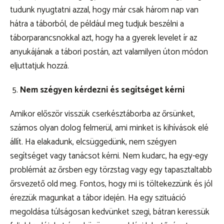
tudunk nyugtatni azzal, hogy már csak három nap van
hátra a táborból, de például meg tudjuk beszélni a
táborparancsnokkal azt, hogy ha a gyerek levelet ír az
anyukájának a tábori postán, azt valamilyen úton módon
eljuttatjuk hozzá.
Nem szégyen kérdezni és segítséget kérni
Amikor először visszük cserkésztáborba az őrsünket,
számos olyan dolog felmerül, ami minket is kihívások elé
állít. Ha elakadunk, elcsüggedünk, nem szégyen
segítséget vagy tanácsot kérni. Nem kudarc, ha egy-egy
problémát az őrsben egy törzstag vagy egy tapasztaltabb
őrsvezető old meg. Fontos, hogy mi is töltekezzünk és jól
érezzük magunkat a tábor idején. Ha egy szituáció
megoldása túlságosan kedvünket szegi, bátran keressük