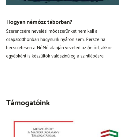
Hogyan némózz táborban?
Szerencsére nevelési módszerünket nem kell a
csapatotthonban hagynunk nyáron sem. Persze ha
becsületesen a NéMó alapján vezeted az őrsöd, akkor
egyébként is készültök valószínűleg a szintlépésre.
Támogatóink