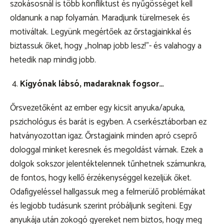
szokásosnál is több konfliktust és nyűgösséget kell
oldanunk a nap folyamán. Maradjunk türelmesek és
motiváltak. Legyünk megértőek az őrstagjainkkal és
biztassuk őket, hogy „holnap jobb lesz!”- és valahogy a
hetedik nap mindig jobb.
Kígyónak lábsó, madaraknak fogsor…
Őrsvezetőként az ember egy kicsit anyuka/apuka,
pszichológus és barát is egyben. A cserkésztáborban ez
hatványozottan igaz. Őrstagjaink minden apró cseprő
dologgal minket keresnek és megoldást várnak. Ezek a
dolgok sokszor jelentéktelennek tűnhetnek számunkra,
de fontos, hogy kellő érzékenységgel kezeljük őket.
Odafigyeléssel hallgassuk meg a felmerülő problémákat
és legjobb tudásunk szerint próbáljunk segíteni. Egy
anyukája után zokogó gyereket nem biztos, hogy meg