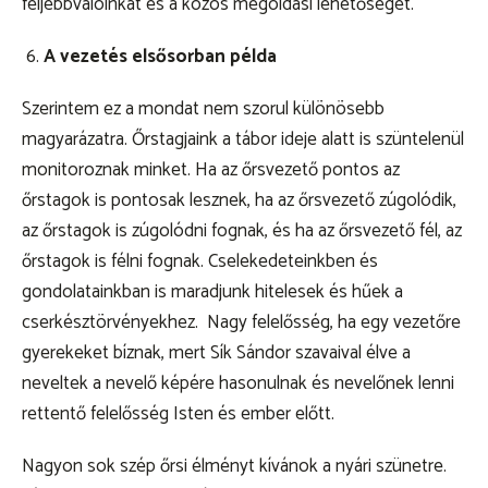
feljebbvalóinkat és a közös megoldási lehetőséget.
A vezetés elsősorban példa
Szerintem ez a mondat nem szorul különösebb
magyarázatra. Őrstagjaink a tábor ideje alatt is szüntelenül
monitoroznak minket. Ha az őrsvezető pontos az
őrstagok is pontosak lesznek, ha az őrsvezető zúgolódik,
az őrstagok is zúgolódni fognak, és ha az őrsvezető fél, az
őrstagok is félni fognak. Cselekedeteinkben és
gondolatainkban is maradjunk hitelesek és hűek a
cserkésztörvényekhez. Nagy felelősség, ha egy vezetőre
gyerekeket bíznak, mert Sík Sándor szavaival élve a
neveltek a nevelő képére hasonulnak és nevelőnek lenni
rettentő felelősség Isten és ember előtt.
Nagyon sok szép őrsi élményt kívánok a nyári szünetre.