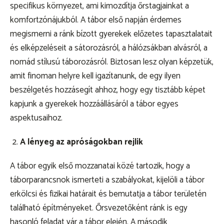
specifikus környezet, ami kimozdítja őrstagjainkat a
komfortzónájukból. A tábor első napján érdemes
megismerni a ránk bízott gyerekek előzetes tapasztalatait
és elképzeléseit a sátorozásról, a hálózsákban alvásról, a
nomád stílusú táborozásról. Biztosan lesz olyan képzetük,
amit finoman helyre kell igazítanunk, de egy ilyen
beszélgetés hozzásegít ahhoz, hogy egy tisztább képet
kapjunk a gyerekek hozzáállásáról a tábor egyes
aspektusaihoz.
A lényeg az apróságokban rejlik
A tábor egyik első mozzanatai közé tartozik, hogy a
táborparancsnok ismerteti a szabályokat, kijelöli a tábor
erkölcsi és fizikai határait és bemutatja a tábor területén
található építményeket. Őrsvezetőként ránk is egy
hasonló feladat vár a tábor elején. A második