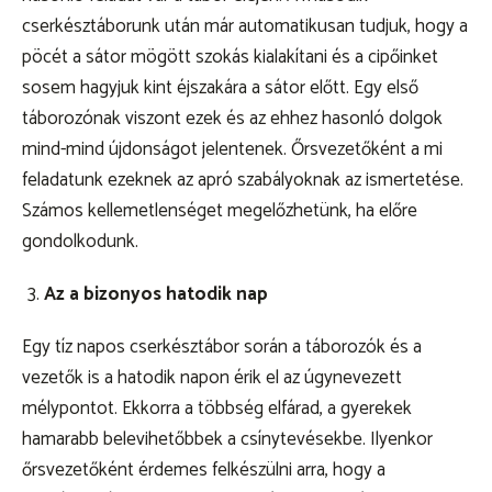
cserkésztáborunk után már automatikusan tudjuk, hogy a
pöcét a sátor mögött szokás kialakítani és a cipőinket
sosem hagyjuk kint éjszakára a sátor előtt. Egy első
táborozónak viszont ezek és az ehhez hasonló dolgok
mind-mind újdonságot jelentenek. Őrsvezetőként a mi
feladatunk ezeknek az apró szabályoknak az ismertetése.
Számos kellemetlenséget megelőzhetünk, ha előre
gondolkodunk.
Az a bizonyos hatodik nap
Egy tíz napos cserkésztábor során a táborozók és a
vezetők is a hatodik napon érik el az úgynevezett
mélypontot. Ekkorra a többség elfárad, a gyerekek
hamarabb belevihetőbbek a csínytevésekbe. Ilyenkor
őrsvezetőként érdemes felkészülni arra, hogy a