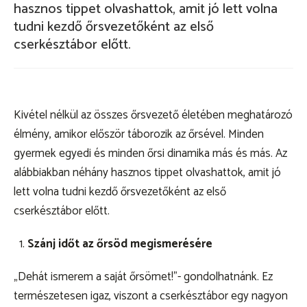
hasznos tippet olvashattok, amit jó lett volna
tudni kezdő őrsvezetőként az első
KEZDŐLAP
cserkésztábor előtt.
KISCSERKÉSZ
CSERKÉSZ
Kivétel nélkül az összes őrsvezető életében meghatározó
VEZETŐ
élmény, amikor először táborozik az őrsével. Minden
gyermek egyedi és minden őrsi dinamika más és más. Az
Kapcsolat
alábbiakban néhány hasznos tippet olvashattok, amit jó
lett volna tudni kezdő őrsvezetőként az első
szmcs.sk
cserkésztábor előtt.
Szánj időt az őrsöd megismerésére
„Dehát ismerem a saját őrsömet!”- gondolhatnánk. Ez
természetesen igaz, viszont a cserkésztábor egy nagyon